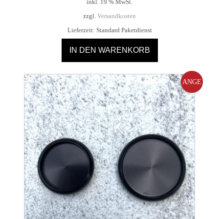
inkl. 19 % MwSt.
war:
ist:
zzgl.
Versandkosten
15,00 €
7,50 €.
Lieferzeit:
Standard Paketdienst
IN DEN WARENKORB
ANGE
BOT!