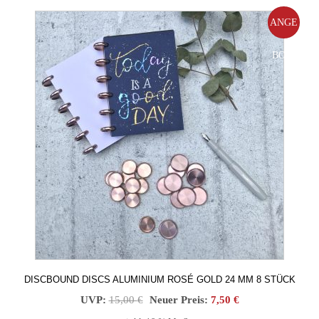
ANGE
BOT!
DISCBOUND DISCS ALUMINIUM ROSÉ GOLD 24 MM 8 STÜCK
Ursprünglicher
Aktueller
UVP:
15,00
€
Neuer Preis:
7,50
€
Preis
Preis