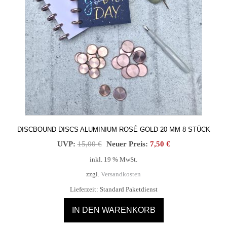
DISCBOUND DISCS ALUMINIUM ROSÉ GOLD 20 MM 8 STÜCK
Ursprünglicher
Aktueller
UVP:
15,00
€
Neuer Preis:
7,50
€
Preis
Preis
inkl. 19 % MwSt.
war:
ist:
zzgl.
Versandkosten
15,00 €
7,50 €.
Lieferzeit:
Standard Paketdienst
IN DEN WARENKORB