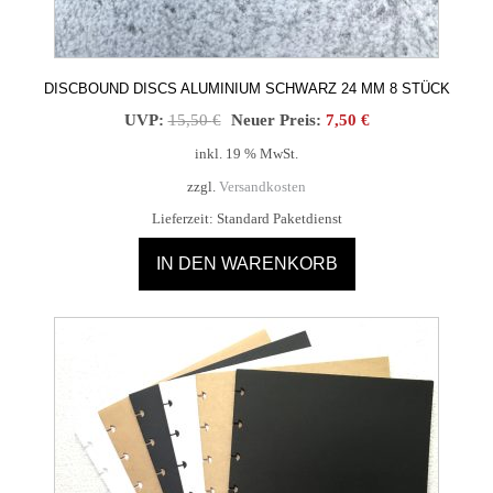
DISCBOUND DISCS ALUMINIUM SCHWARZ 24 MM 8 STÜCK
Ursprünglicher
Aktueller
UVP:
15,50
€
Neuer Preis:
7,50
€
Preis
Preis
inkl. 19 % MwSt.
war:
ist:
zzgl.
Versandkosten
15,50 €
7,50 €.
Lieferzeit:
Standard Paketdienst
IN DEN WARENKORB