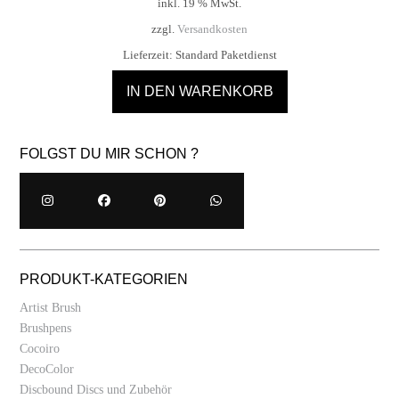
inkl. 19 % MwSt.
zzgl.
Versandkosten
Lieferzeit:
Standard Paketdienst
IN DEN WARENKORB
FOLGST DU MIR SCHON ?
PRODUKT-KATEGORIEN
Artist Brush
Brushpens
Cocoiro
DecoColor
Discbound Discs und Zubehör