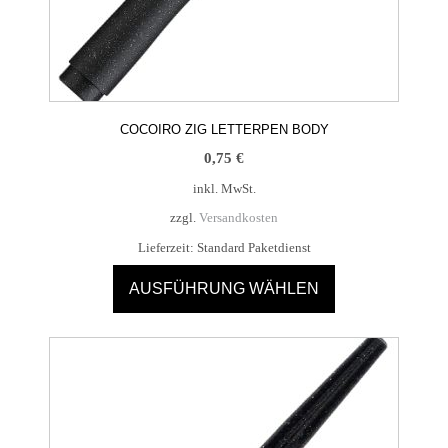
COCOIRO ZIG LETTERPEN BODY
0,75
€
inkl. MwSt.
zzgl.
Versandkosten
Lieferzeit:
Standard Paketdienst
AUSFÜHRUNG WÄHLEN
Dieses
Produkt
weist
mehrere
Varianten
auf.