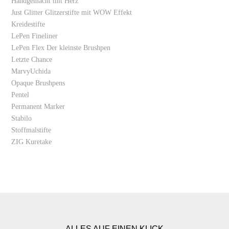
Handgemacht mit Herz
Just Glitter Glitzerstifte mit WOW Effekt
Kreidestifte
LePen Fineliner
LePen Flex Der kleinste Brushpen
Letzte Chance
MarvyUchida
Opaque Brushpens
Pentel
Permanent Marker
Stabilo
Stoffmalstifte
ZIG Kuretake
ALLES AUF EINEN KLICK