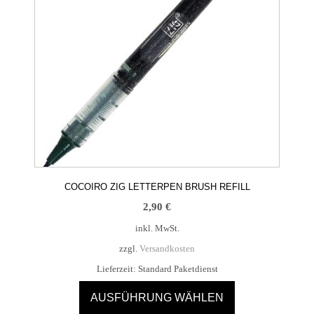
Die
Optionen
können
auf
der
Produktseite
gewählt
werden
COCOIRO ZIG LETTERPEN BRUSH REFILL
2,90
€
inkl. MwSt.
zzgl.
Versandkosten
Lieferzeit:
Standard Paketdienst
AUSFÜHRUNG WÄHLEN