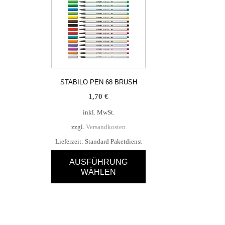
STABILO PEN 68 BRUSH
1,70
€
inkl. MwSt.
zzgl.
Versandkosten
Lieferzeit:
Standard Paketdienst
AUSFÜHRUNG
WÄHLEN
Dieses
Produkt
weist
mehrere