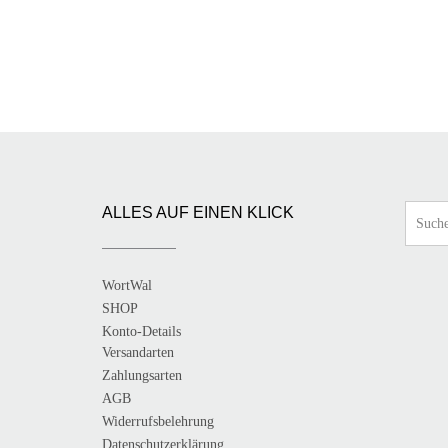
Varianten
auf.
Die
Optionen
können
auf
der
Produktseite
gewählt
werden
ALLES AUF EINEN KLICK
WortWal
SHOP
Konto-Details
Versandarten
Zahlungsarten
AGB
Widerrufsbelehrung
Datenschutzerklärung