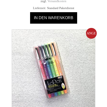
zzgl.
Versandkosten
8,50 €
7,50 €.
Lieferzeit:
Standard Paketdienst
IN DEN WARENKORB
ANGE
BOT!