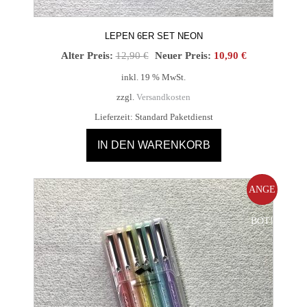
LEPEN 6ER SET NEON
Ursprünglicher
Aktueller
Alter Preis:
12,90
€
Neuer Preis:
10,90
€
Preis
Preis
inkl. 19 % MwSt.
war:
ist:
zzgl.
Versandkosten
12,90 €
10,90 €.
Lieferzeit:
Standard Paketdienst
IN DEN WARENKORB
ANGE
BOT!