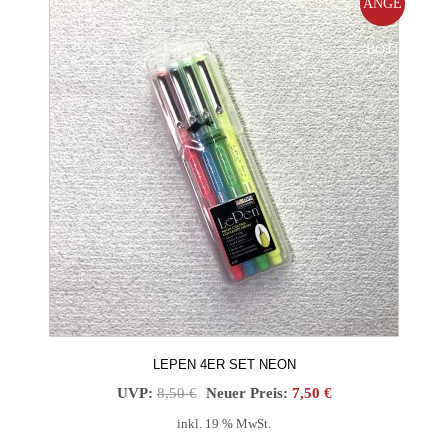
ANGE
BOT!
LEPEN 4ER SET NEON
Ursprünglicher
Aktueller
UVP:
8,50
€
Neuer Preis:
7,50
€
Preis
Preis
inkl. 19 % MwSt.
war:
ist: