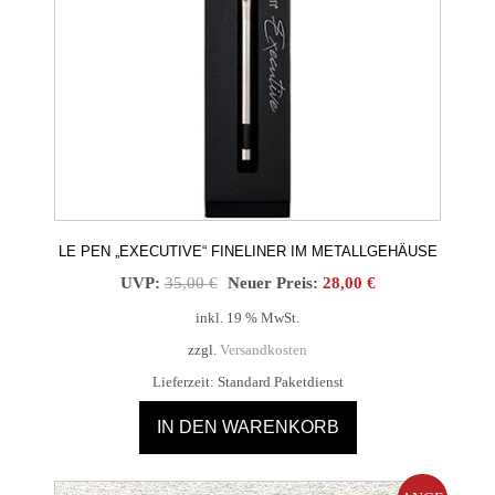
LE PEN „EXECUTIVE“ FINELINER IM METALLGEHÄUSE
Ursprünglicher
Aktueller
UVP:
35,00
€
Neuer Preis:
28,00
€
Preis
Preis
inkl. 19 % MwSt.
war:
ist:
zzgl.
Versandkosten
35,00 €
28,00 €.
Lieferzeit:
Standard Paketdienst
IN DEN WARENKORB