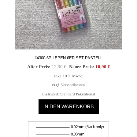
#4300-6P LEPEN 6ER SET PASTELL
Ursprünglicher
Aktueller
Alter Preis:
12,90
€
Neuer Preis:
10,90
€
Preis
Preis
inkl. 19 % MwSt.
war:
ist:
zzgl.
Versandkosten
12,90 €
10,90 €.
Lieferzeit:
Standard Paketdienst
IN DEN WARENKORB