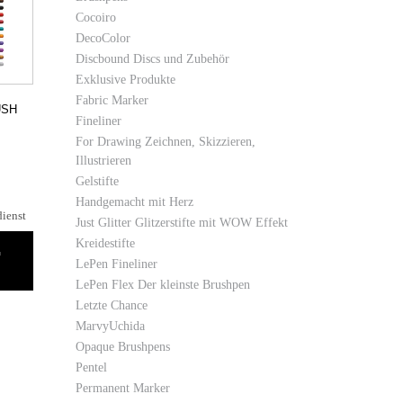
Cocoiro
DecoColor
Discbound Discs und Zubehör
Exklusive Produkte
Fabric Marker
USH
Fineliner
For Drawing Zeichnen, Skizzieren,
Illustrieren
Gelstifte
Handgemacht mit Herz
dienst
Just Glitter Glitzerstifte mit WOW Effekt
Kreidestifte
G
LePen Fineliner
LePen Flex Der kleinste Brushpen
Letzte Chance
MarvyUchida
Opaque Brushpens
Pentel
Permanent Marker