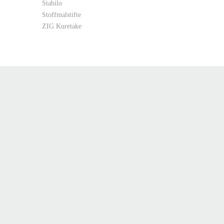
Stabilo
Stoffmalstifte
ZIG Kuretake
te