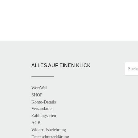
Varian
auf.
auf.
Die
Die
Optionen
Optio
können
könne
auf
auf
der
der
Produktseite
Produk
gewählt
gewähl
werden
werde
ALLES AUF EINEN KLICK
WortWal
SHOP
Konto-Details
Versandarten
Zahlungsarten
AGB
Widerrufsbelehrung
Datenschutzerklärung