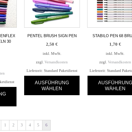
PENFLEX
PENTEL BRUSH SIGN PEN
STABILO PEN 68 BR
LN 30
2,50
€
1,70
€
inkl. MwSt.
inkl. MwSt.
zzgl.
Versandkosten
zzgl.
Versandkosten
Lieferzeit:
Standard Paketdienst
Lieferzeit:
Standard Paket
ten
ketdienst
AUSFÜHRUNG
AUSFÜHRUN
WÄHLEN
WÄHLEN
NG
Dieses
Dieses
Produkt
Produkt
weist
weist
t
mehrere
mehrere
Varianten
Varianten
1
2
3
4
5
6
re
auf.
auf.