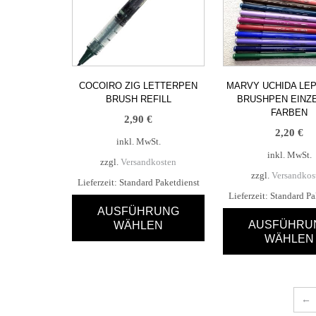
COCOIRO ZIG LETTERPEN
MARVY UCHIDA LE
BRUSH REFILL
BRUSHPEN EINZE
FARBEN
2,90
€
2,20
€
inkl. MwSt.
inkl. MwSt.
zzgl.
Versandkosten
zzgl.
Versandkos
Lieferzeit:
Standard Paketdienst
Lieferzeit:
Standard Pa
AUSFÜHRUNG
AUSFÜHRU
WÄHLEN
WÄHLEN
Dieses
Dieses
Produkt
Produk
weist
weist
mehrere
←
mehre
Varianten