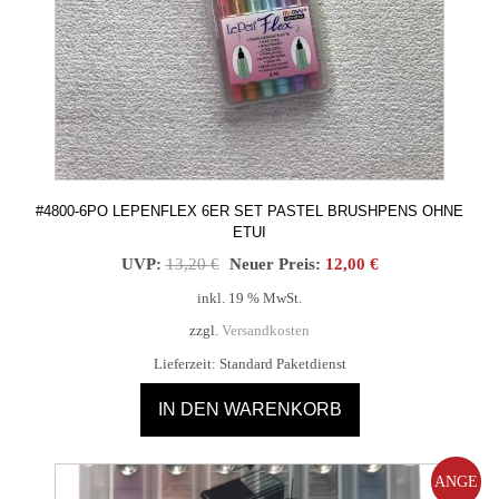
#4800-6PO LEPENFLEX 6ER SET PASTEL BRUSHPENS OHNE
ETUI
Ursprünglicher
Aktueller
UVP:
13,20
€
Neuer Preis:
12,00
€
Preis
Preis
inkl. 19 % MwSt.
war:
ist:
zzgl.
Versandkosten
13,20 €
12,00 €.
Lieferzeit:
Standard Paketdienst
IN DEN WARENKORB
ANGE