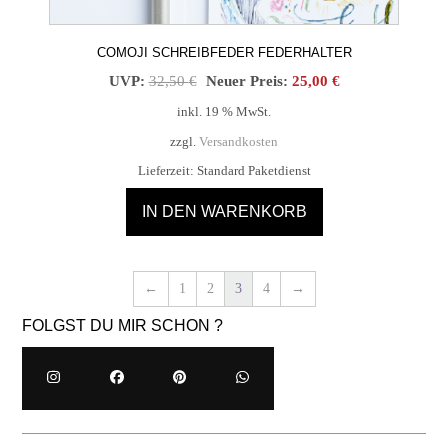
COMOJI SCHREIBFEDER FEDERHALTER
Ursprünglicher
Aktueller
UVP:
32,50
€
Neuer Preis:
25,00
€
Preis
Preis
inkl. 19 % MwSt.
war:
ist:
zzgl.
Versandkosten
32,50 €
25,00 €.
Lieferzeit:
Standard Paketdienst
IN DEN WARENKORB
←
1
2
3
4
→
FOLGST DU MIR SCHON ?