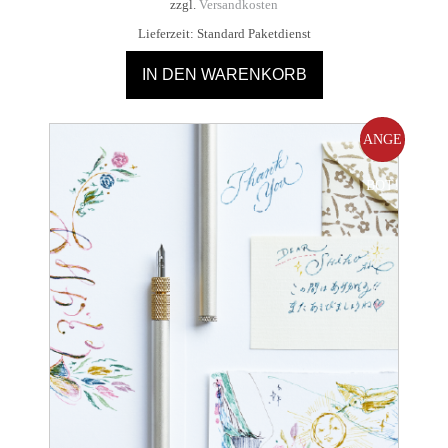
zzgl.
Versandkosten
13,20 €
12,00 €.
Lieferzeit:
Standard Paketdienst
IN DEN WARENKORB
ANGE
BOT!