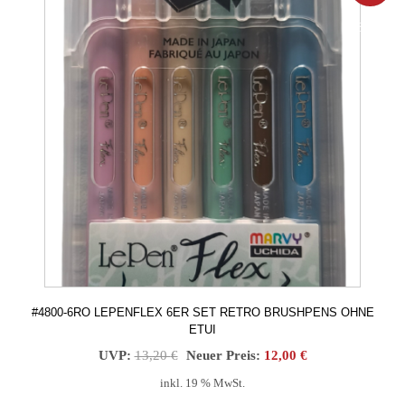
BOT!
#4800-6RO LEPENFLEX 6ER SET RETRO BRUSHPENS OHNE
ETUI
Ursprünglicher
Aktueller
UVP:
13,20
€
Neuer Preis:
12,00
€
Preis
Preis
inkl. 19 % MwSt.
war:
ist: