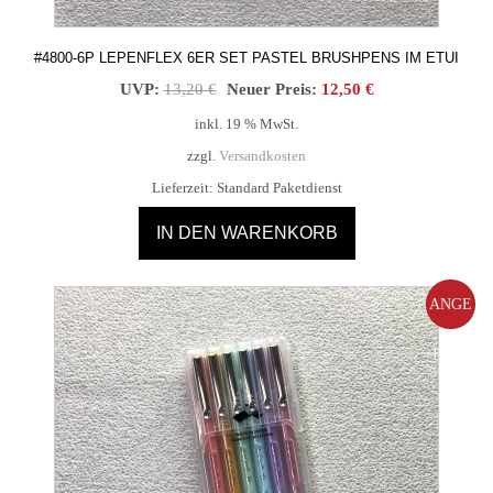
#4800-6P LEPENFLEX 6ER SET PASTEL BRUSHPENS IM ETUI
Ursprünglicher
Aktueller
UVP:
13,20
€
Neuer Preis:
12,50
€
Preis
Preis
inkl. 19 % MwSt.
war:
ist:
zzgl.
Versandkosten
13,20 €
12,50 €.
Lieferzeit:
Standard Paketdienst
IN DEN WARENKORB
ANGE
BOT!