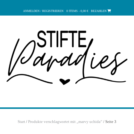
Zum
Inhalt
ANMELDEN / REGISTRIEREN
0 ITEMS - 0,00 €
BEZAHLEN
springen
Start
/
Produkte verschlagwortet mit „marvy uchida“
/ Seite 3