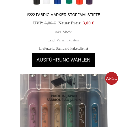
#222 FABRIC MARKER STOFFMALSTIFTE
Ursprünglicher
Aktueller
UVP:
3,80
€
Neuer Preis:
3,00
€
Preis
Preis
inkl. MwSt.
war:
ist:
zzgl.
Versandkosten
3,80 €
3,00 €.
Lieferzeit:
Standard Paketdienst
AUSFÜHRUNG WÄHLEN
Dieses
Produkt
ANGE
weist
mehrere
BOT!
Varianten
auf.
Die
Optionen
können
auf