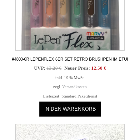
der
Produktseite
gewählt
werden
#4800-6R LEPENFLEX 6ER SET RETRO BRUSHPEN IM ETUI
Ursprünglicher
Aktueller
UVP:
13,20
€
Neuer Preis:
12,50
€
Preis
Preis
inkl. 19 % MwSt.
war:
ist:
zzgl.
Versandkosten
13,20 €
12,50 €.
Lieferzeit:
Standard Paketdienst
IN DEN WARENKORB